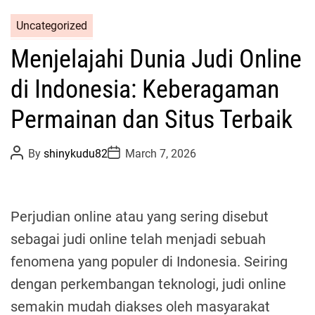
C
Uncategorized
a
Menjelajahi Dunia Judi Online
t
e
di Indonesia: Keberagaman
g
o
Permainan dan Situs Terbaik
r
i
P
P
By
shinykudu82
March 7, 2026
o
o
e
s
s
s
t
t
A
D
u
a
Perjudian online atau yang sering disebut
t
t
h
e
sebagai judi online telah menjadi sebuah
o
r
fenomena yang populer di Indonesia. Seiring
dengan perkembangan teknologi, judi online
semakin mudah diakses oleh masyarakat