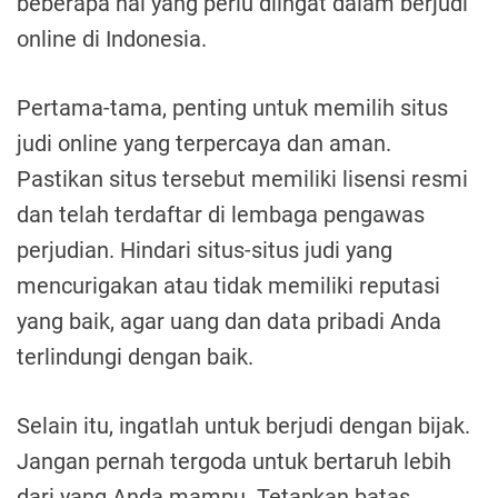
beberapa hal yang perlu diingat dalam berjudi
online di Indonesia.
Pertama-tama, penting untuk memilih situs
judi online yang terpercaya dan aman.
Pastikan situs tersebut memiliki lisensi resmi
dan telah terdaftar di lembaga pengawas
perjudian. Hindari situs-situs judi yang
mencurigakan atau tidak memiliki reputasi
yang baik, agar uang dan data pribadi Anda
terlindungi dengan baik.
Selain itu, ingatlah untuk berjudi dengan bijak.
Jangan pernah tergoda untuk bertaruh lebih
dari yang Anda mampu. Tetapkan batas