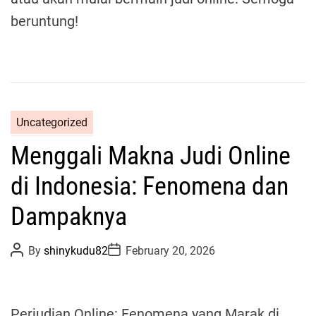
beruntung!
C
Uncategorized
a
Menggali Makna Judi Online
t
e
di Indonesia: Fenomena dan
g
o
Dampaknya
r
i
P
P
By
shinykudu82
February 20, 2026
o
o
e
s
s
s
t
t
A
D
u
a
Perjudian Online: Fenomena yang Marak di
t
t