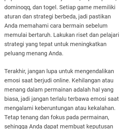
dominoqq, dan togel. Setiap game memiliki
aturan dan strategi berbeda, jadi pastikan
Anda memahami cara bermain sebelum
memulai bertaruh. Lakukan riset dan pelajari
strategi yang tepat untuk meningkatkan
peluang menang Anda.
Terakhir, jangan lupa untuk mengendalikan
emosi saat berjudi online. Kehilangan atau
menang dalam permainan adalah hal yang
biasa, jadi jangan terlalu terbawa emosi saat
mengalami keberuntungan atau kekalahan.
Tetap tenang dan fokus pada permainan,
sehingga Anda dapat membuat keputusan