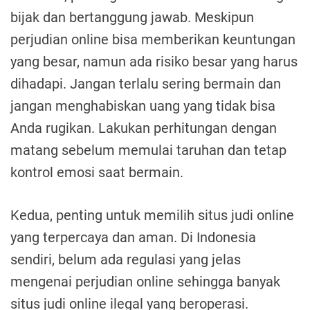
bijak dan bertanggung jawab. Meskipun
perjudian online bisa memberikan keuntungan
yang besar, namun ada risiko besar yang harus
dihadapi. Jangan terlalu sering bermain dan
jangan menghabiskan uang yang tidak bisa
Anda rugikan. Lakukan perhitungan dengan
matang sebelum memulai taruhan dan tetap
kontrol emosi saat bermain.
Kedua, penting untuk memilih situs judi online
yang terpercaya dan aman. Di Indonesia
sendiri, belum ada regulasi yang jelas
mengenai perjudian online sehingga banyak
situs judi online ilegal yang beroperasi.