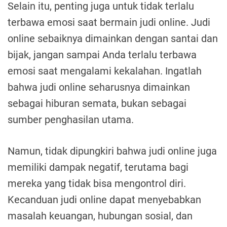
Selain itu, penting juga untuk tidak terlalu
terbawa emosi saat bermain judi online. Judi
online sebaiknya dimainkan dengan santai dan
bijak, jangan sampai Anda terlalu terbawa
emosi saat mengalami kekalahan. Ingatlah
bahwa judi online seharusnya dimainkan
sebagai hiburan semata, bukan sebagai
sumber penghasilan utama.
Namun, tidak dipungkiri bahwa judi online juga
memiliki dampak negatif, terutama bagi
mereka yang tidak bisa mengontrol diri.
Kecanduan judi online dapat menyebabkan
masalah keuangan, hubungan sosial, dan