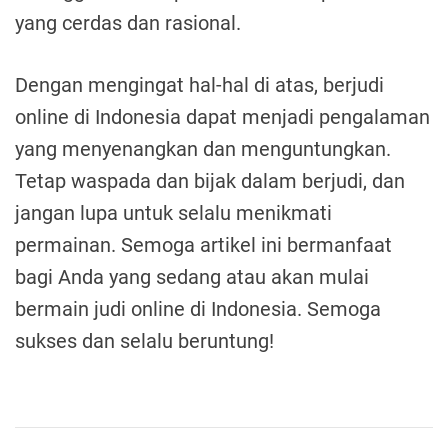
yang cerdas dan rasional.
Dengan mengingat hal-hal di atas, berjudi
online di Indonesia dapat menjadi pengalaman
yang menyenangkan dan menguntungkan.
Tetap waspada dan bijak dalam berjudi, dan
jangan lupa untuk selalu menikmati
permainan. Semoga artikel ini bermanfaat
bagi Anda yang sedang atau akan mulai
bermain judi online di Indonesia. Semoga
sukses dan selalu beruntung!