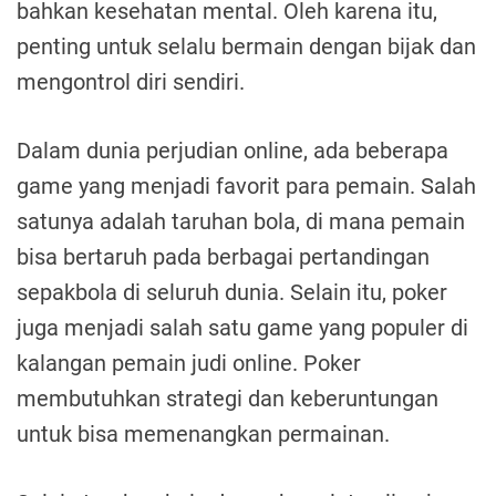
bahkan kesehatan mental. Oleh karena itu,
penting untuk selalu bermain dengan bijak dan
mengontrol diri sendiri.
Dalam dunia perjudian online, ada beberapa
game yang menjadi favorit para pemain. Salah
satunya adalah taruhan bola, di mana pemain
bisa bertaruh pada berbagai pertandingan
sepakbola di seluruh dunia. Selain itu, poker
juga menjadi salah satu game yang populer di
kalangan pemain judi online. Poker
membutuhkan strategi dan keberuntungan
untuk bisa memenangkan permainan.